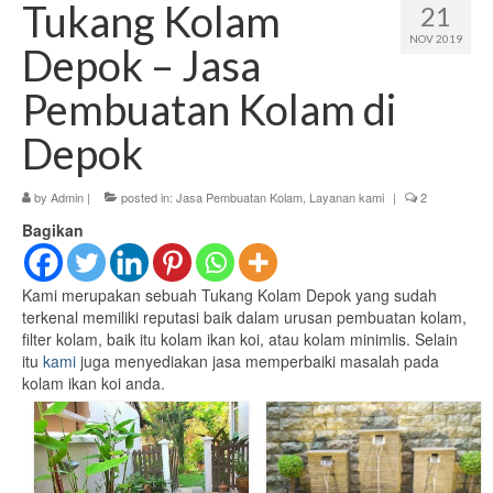
Tukang Kolam
21
Kontak Bisnis
NOV 2019
Depok – Jasa
Niming Taman Gallery
Pembuatan Kolam di
Layanan kami
Depok
Jasa Pembuatan Taman
by
Admin
|
posted in:
Jasa Pembuatan Kolam
,
Layanan kami
|
2
Jasa Pembuatan Kolam
Bagikan
Jasa Pembuatan Saung
Kami merupakan sebuah Tukang Kolam Depok yang sudah
terkenal memiliki reputasi baik dalam urusan pembuatan kolam,
filter kolam, baik itu kolam ikan koi, atau kolam minimlis. Selain
itu
kami
juga menyediakan jasa memperbaiki masalah pada
kolam ikan koi anda.