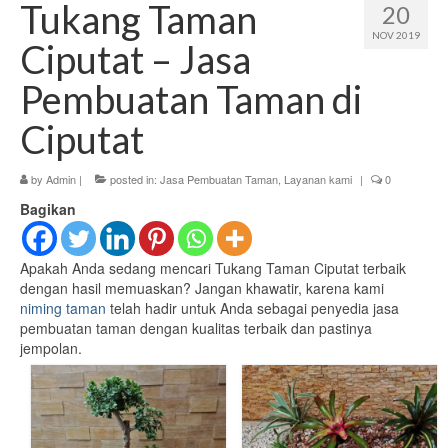
Tukang Taman
20
Kontak Bisnis
NOV 2019
Ciputat – Jasa
Niming Taman Gallery
Pembuatan Taman di
Layanan kami
Ciputat
Jasa Pembuatan Taman
by
Admin
|
posted in:
Jasa Pembuatan Taman
,
Layanan kami
|
0
Jasa Pembuatan Kolam
Bagikan
Jasa Pembuatan Saung
Apakah Anda sedang mencari Tukang Taman Ciputat terbaik
dengan hasil memuaskan? Jangan khawatir, karena kami
niming taman
telah hadir untuk Anda sebagai penyedia jasa
pembuatan taman dengan kualitas terbaik dan pastinya
jempolan.